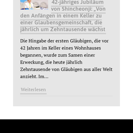
42-jähriges Jubiläum
von Shincheonji: „Von
den Anfängen in einem Keller zu
einer Glaubensgemeinschaft, die
jährlich um Zehntausende wächst
Die Hingabe der ersten Gläubigen, die vor
42 Jahren im Keller eines Wohnhauses
begannen, wurde zum Samen einer
Erweckung, die heute jährlich
Zehntausende von Gläubigen aus aller Welt
anzieht. Im
…
Weiterlesen