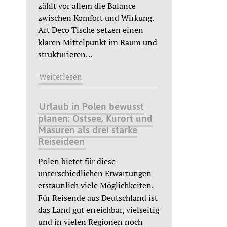
zählt vor allem die Balance
zwischen Komfort und Wirkung.
Art Deco Tische setzen einen
klaren Mittelpunkt im Raum und
strukturieren
…
Weiterlesen
Urlaub in Polen bewusst
planen: Ostsee, Kurort und
Masuren als drei starke
Reiseideen
Polen bietet für diese
unterschiedlichen Erwartungen
erstaunlich viele Möglichkeiten.
Für Reisende aus Deutschland ist
das Land gut erreichbar, vielseitig
und in vielen Regionen noch