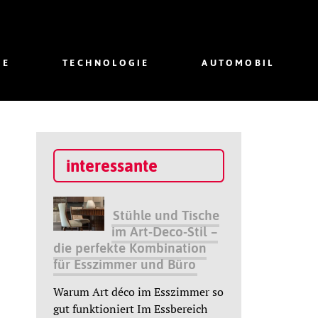
IE
TECHNOLOGIE
AUTOMOBIL
interessante
Stühle und Tische
im Art-Deco-Stil –
die perfekte Kombination
für Esszimmer und Büro
Warum Art déco im Esszimmer so
gut funktioniert Im Essbereich