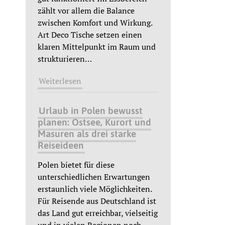
zählt vor allem die Balance
zwischen Komfort und Wirkung.
Art Deco Tische setzen einen
klaren Mittelpunkt im Raum und
strukturieren
…
Weiterlesen
Urlaub in Polen bewusst
planen: Ostsee, Kurort und
Masuren als drei starke
Reiseideen
Polen bietet für diese
unterschiedlichen Erwartungen
erstaunlich viele Möglichkeiten.
Für Reisende aus Deutschland ist
das Land gut erreichbar, vielseitig