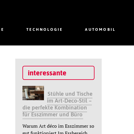
IE
TECHNOLOGIE
AUTOMOBIL
interessante
Stühle und Tische
im Art-Deco-Stil –
die perfekte Kombination
für Esszimmer und Büro
Warum Art déco im Esszimmer so
gut funktioniert Im Essbereich