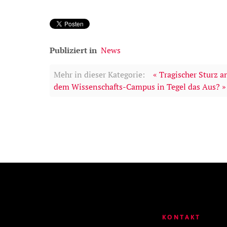
Publiziert in
News
Mehr in dieser Kategorie:
« Tragischer Sturz a
dem Wissenschafts-Campus in Tegel das Aus? »
KONTAKT