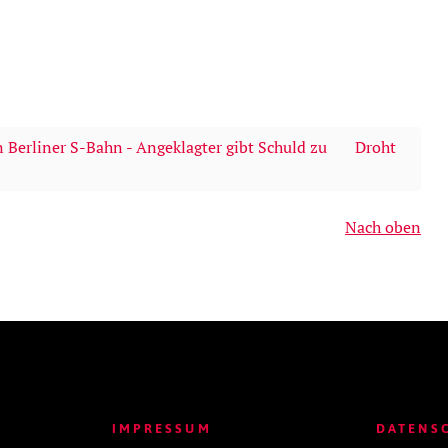
n Berliner S-Bahn - Angeklagter gibt Schuld zu
Droht
Nach oben
IMPRESSUM
DATENS