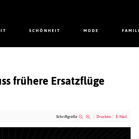
IT
SCHÖNHEIT
MODE
FAMIL
uss frühere Ersatzflüge
Schriftgröße
Drucken
E-Mail