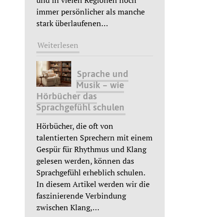
und in vielen Regionen noch
immer persönlicher als manche
stark überlaufenen
…
Weiterlesen
Sprache und
Musik – wie
Hörbücher das
Sprachgefühl schulen
Hörbücher, die oft von
talentierten Sprechern mit einem
Gespür für Rhythmus und Klang
gelesen werden, können das
Sprachgefühl erheblich schulen.
In diesem Artikel werden wir die
faszinierende Verbindung
zwischen Klang,
…