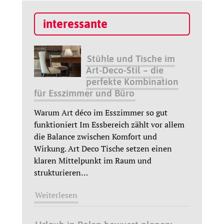
interessante
Stühle und Tische im
Art-Deco-Stil – die
perfekte Kombination
für Esszimmer und Büro
Warum Art déco im Esszimmer so gut
funktioniert Im Essbereich zählt vor allem
die Balance zwischen Komfort und
Wirkung. Art Deco Tische setzen einen
klaren Mittelpunkt im Raum und
strukturieren
…
Weiterlesen