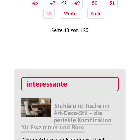
48
46
47
49
50
51
52
Weiter
Ende
Seite 48 von 123
interessante
Stühle und Tische im
Art-Deco-Stil – die
perfekte Kombination
für Esszimmer und Büro
Warum Art déco im Esszimmer so gut