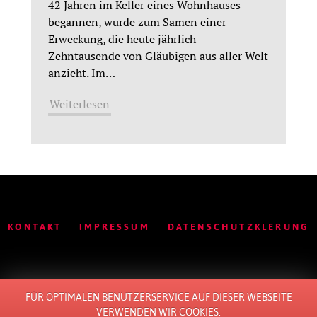
42 Jahren im Keller eines Wohnhauses
begannen, wurde zum Samen einer
Erweckung, die heute jährlich
Zehntausende von Gläubigen aus aller Welt
anzieht. Im
…
Weiterlesen
KONTAKT
IMPRESSUM
DATENSCHUTZKLERUNG
FÜR OPTIMALEN BENUTZERSERVICE AUF DIESER WEBSEITE
© 2011 - 2026 ALL RIGHTS RESERVED. BY
LOTTE
.
VERWENDEN WIR COOKIES.