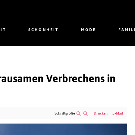
IT
SCHÖNHEIT
MODE
FAMIL
ausamen Verbrechens in
Schriftgröße
Drucken
E-Mail