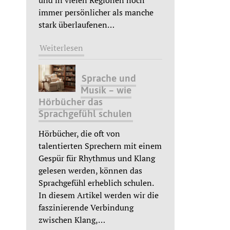
und in vielen Regionen noch
immer persönlicher als manche
stark überlaufenen
…
Weiterlesen
Sprache und
Musik – wie
Hörbücher das
Sprachgefühl schulen
Hörbücher, die oft von
talentierten Sprechern mit einem
Gespür für Rhythmus und Klang
gelesen werden, können das
Sprachgefühl erheblich schulen.
In diesem Artikel werden wir die
faszinierende Verbindung
zwischen Klang,
…