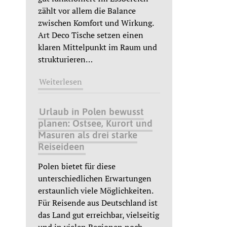
zählt vor allem die Balance
zwischen Komfort und Wirkung.
Art Deco Tische setzen einen
klaren Mittelpunkt im Raum und
strukturieren
…
Weiterlesen
Urlaub in Polen bewusst
planen: Ostsee, Kurort und
Masuren als drei starke
Reiseideen
Polen bietet für diese
unterschiedlichen Erwartungen
erstaunlich viele Möglichkeiten.
Für Reisende aus Deutschland ist
das Land gut erreichbar, vielseitig