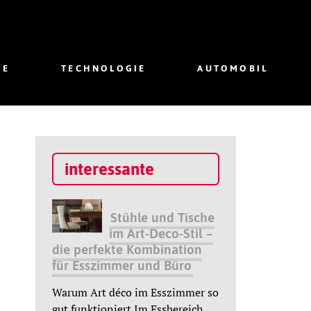
IE
TECHNOLOGIE
AUTOMOBIL
interessante
Stühle und Tische
im Art-Deco-Stil –
die perfekte Kombination
für Esszimmer und Büro
Warum Art déco im Esszimmer so
gut funktioniert Im Essbereich