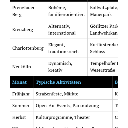
Prenzlauer
Bohème,
Kollwitzplatz,
Berg
familienorientiert
Mauerpark
Alternativ,
Görlitzer Park,
Kreuzberg
international
Landwehrkanal
Elegant,
Kurfürstendamm,
Charlottenburg
traditionsreich
Schloss
Dynamisch,
Tempelhofer Feld,
Neukölln
kreativ
Weserstraße
Monat
Typische Aktivitäten
Beispi
Frühjahr
Straßenfeste, Märkte
Kreuzb
Sommer
Open-Air-Events, Parknutzung
Tempe
Herbst
Kulturprogramme, Theater
Charlo