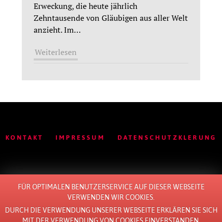
Erweckung, die heute jährlich
Zehntausende von Gläubigen aus aller Welt
anzieht. Im
…
Weiterlesen
KONTAKT
IMPRESSUM
DATENSCHUTZKLERUNG
FÜR OPTIMALEN BENUTZERSERVICE AUF DIESER WEBSEITE
© 2011 - 2026 ALL RIGHTS RESERVED. BY
LOTTE
.
VERWENDEN WIR COOKIES.
DURCH DIE VERWENDUNG UNSERER WEBSEITE ERKLÄREN SIE SICH
MIT DER VERWENDUNG VON COOKIES EINVERSTANDEN.