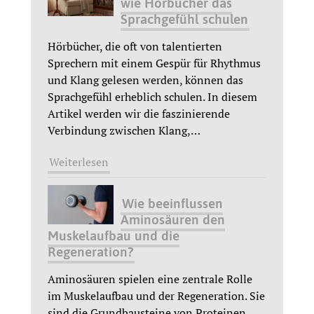
wie Hörbücher das
Sprachgefühl schulen
Hörbücher, die oft von talentierten
Sprechern mit einem Gespür für Rhythmus
und Klang gelesen werden, können das
Sprachgefühl erheblich schulen. In diesem
Artikel werden wir die faszinierende
Verbindung zwischen Klang,
…
Weiterlesen
Wie beeinflussen
Aminosäuren den
Muskelaufbau und die
Regeneration?
Aminosäuren spielen eine zentrale Rolle
im Muskelaufbau und der Regeneration. Sie
sind die Grundbausteine von Proteinen,