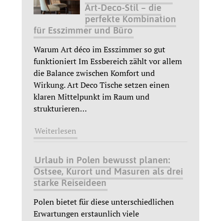
Art-Deco-Stil – die
perfekte Kombination
für Esszimmer und Büro
Warum Art déco im Esszimmer so gut
funktioniert Im Essbereich zählt vor allem
die Balance zwischen Komfort und
Wirkung. Art Deco Tische setzen einen
klaren Mittelpunkt im Raum und
strukturieren
…
Weiterlesen
Urlaub in Polen bewusst planen:
Ostsee, Kurort und Masuren als drei
starke Reiseideen
Polen bietet für diese unterschiedlichen
Erwartungen erstaunlich viele