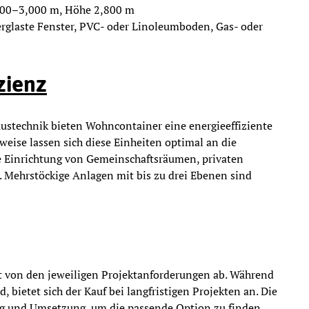
500–3,000 m, Höhe 2,800 m
verglaste Fenster, PVC- oder Linoleumboden, Gas- oder
zienz
stechnik bieten Wohncontainer eine energieeffiziente
eise lassen sich diese Einheiten optimal an die
ie Einrichtung von Gemeinschaftsräumen, privaten
. Mehrstöckige Anlagen mit bis zu drei Ebenen sind
t von den jeweiligen Projektanforderungen ab. Während
, bietet sich der Kauf bei langfristigen Projekten an. Die
ng und Umsetzung, um die passende Option zu finden.