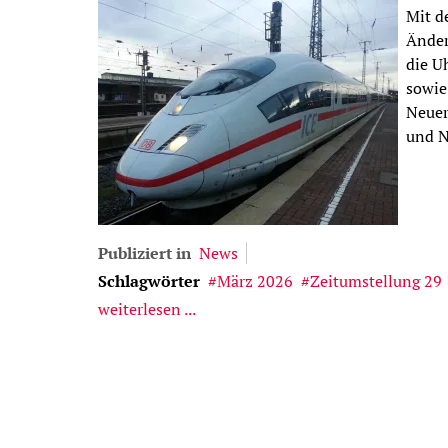
Mit d
Änder
die U
sowie
Neuer
und N
Publiziert in
News
Schlagwörter
März 2026
Zeitumstellung 29
weiterlesen ...