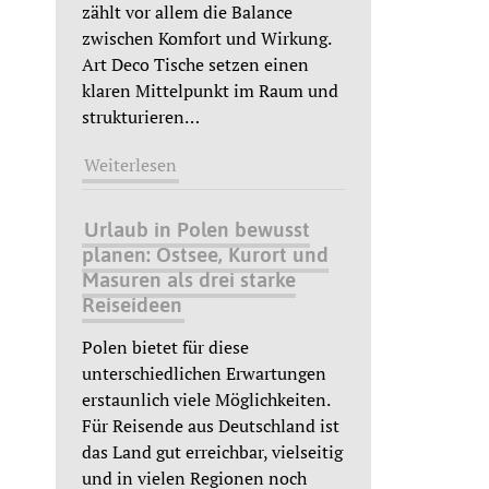
zählt vor allem die Balance
zwischen Komfort und Wirkung.
Art Deco Tische setzen einen
klaren Mittelpunkt im Raum und
strukturieren
…
Weiterlesen
Urlaub in Polen bewusst
planen: Ostsee, Kurort und
Masuren als drei starke
Reiseideen
Polen bietet für diese
unterschiedlichen Erwartungen
erstaunlich viele Möglichkeiten.
Für Reisende aus Deutschland ist
das Land gut erreichbar, vielseitig
und in vielen Regionen noch