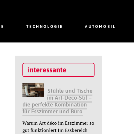
IE
TECHNOLOGIE
AUTOMOBIL
interessante
Stühle und Tische
im Art-Deco-Stil –
die perfekte Kombination
für Esszimmer und Büro
Warum Art déco im Esszimmer so
gut funktioniert Im Essbereich