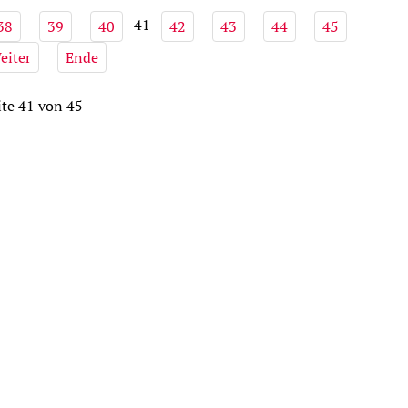
41
38
39
40
42
43
44
45
eiter
Ende
ite 41 von 45