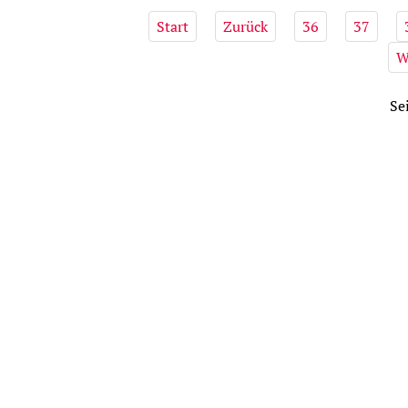
Start
Zurück
36
37
W
Se