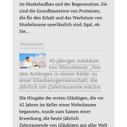
im Muskelaufbau und der Regeneration. Sie
sind die Grundbausteine von Proteinen,
die für den Erhalt und das Wachstum von
Muskelmasse unerlässlich sind. Egal, ob
Sie
…
Weiterlesen
42-jähriges Jubiläum
von Shincheonji: „Von
den Anfängen in einem Keller zu
einer Glaubensgemeinschaft, die
jährlich um Zehntausende wächst
Die Hingabe der ersten Gläubigen, die vor
42 Jahren im Keller eines Wohnhauses
begannen, wurde zum Samen einer
Erweckung, die heute jährlich
Zehntausende von Gläubigen aus aller Welt