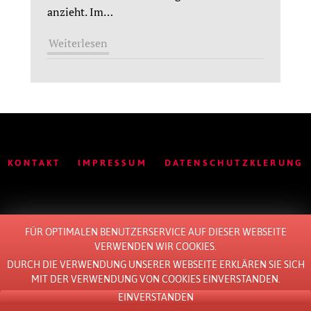
anzieht. Im
…
Weiterlesen
KONTAKT
IMPRESSUM
DATENSCHUTZKLERUNG
FÜR OPTIMALEN BENUTZERSERVICE AUF DIESER WEBSEITE
© 2011 - 2026 ALL RIGHTS RESERVED. BY
LOTTE
.
VERWENDEN WIR COOKIES.
DURCH DIE VERWENDUNG UNSERER WEBSEITE ERKLÄREN SIE SICH
MIT DER VERWENDUNG VON COOKIES EINVERSTANDEN.
EINVERSTANDEN