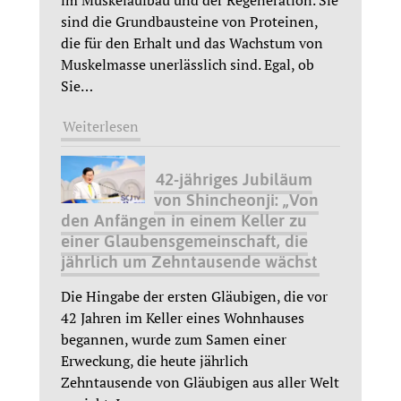
im Muskelaufbau und der Regeneration. Sie
sind die Grundbausteine von Proteinen,
die für den Erhalt und das Wachstum von
Muskelmasse unerlässlich sind. Egal, ob
Sie
…
Weiterlesen
42-jähriges Jubiläum
von Shincheonji: „Von
den Anfängen in einem Keller zu
einer Glaubensgemeinschaft, die
jährlich um Zehntausende wächst
Die Hingabe der ersten Gläubigen, die vor
42 Jahren im Keller eines Wohnhauses
begannen, wurde zum Samen einer
Erweckung, die heute jährlich
Zehntausende von Gläubigen aus aller Welt